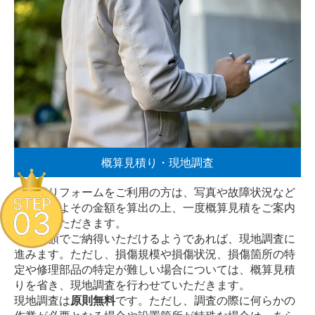
概算見積り・現地調査
お見積りフォームをご利用の方は、写真や故障状況など
STEP
からおおよその金額を算出の上、一度概算見積をご案内
03
させていただきます。
その金額でご納得いただけるようであれば、現地調査に
進みます。ただし、損傷規模や損傷状況、損傷箇所の特
定や修理部品の特定が難しい場合については、概算見積
りを省き、現地調査を行わせていただきます。
現地調査は
原則無料
です。ただし、調査の際に何らかの