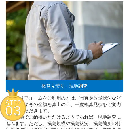
概算見積り・現地調査
お見積りフォームをご利用の方は、写真や故障状況など
STEP
からおおよその金額を算出の上、一度概算見積をご案内
03
させていただきます。
その金額でご納得いただけるようであれば、現地調査に
進みます。ただし、損傷規模や損傷状況、損傷箇所の特