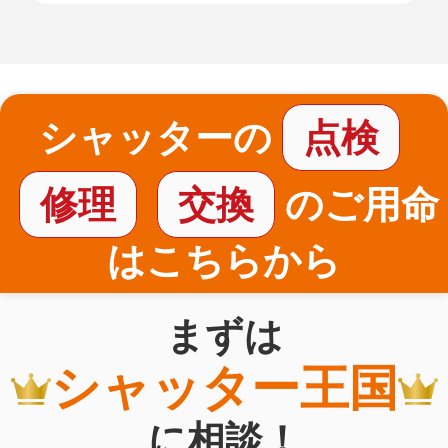
シャッターの
点検
修理
交換
のご用命
はこちらから
まずは
シャッター王国
に相談！