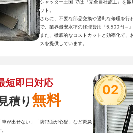
シャッター王国 では『完全自社施工』を
ット。
さらに、不要な部品交換や過剰な修理を行
で、業界最安水準の修理費用『5,500円～
また、徹底的なコストカットと効率化で、
スを提供しています。
最短即日対応
02
無料
見積り
「車が出せない」「防犯面が心配」など緊急
す。