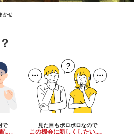
まかせ
？
明で
見た目もボロボロなので
配…。
この機会に新しくしたい…。