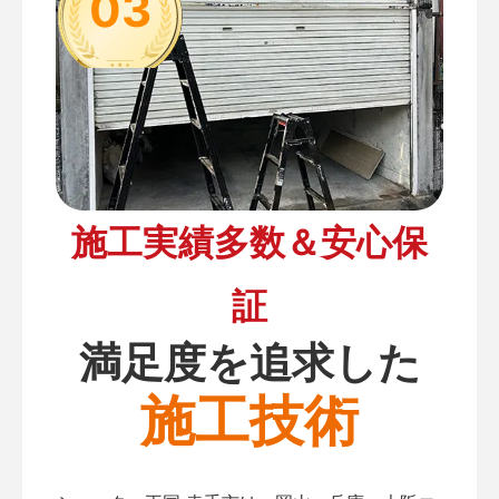
03
施工実績多数＆安心保
証
満足度を追求した
施工技術