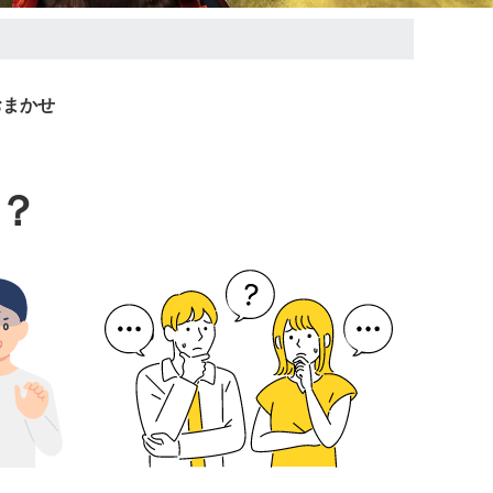
おまかせ
？