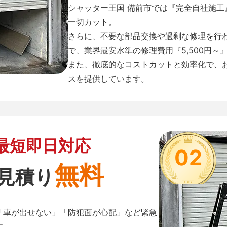
シャッター王国 備前市では『完全自社施
一切カット。
さらに、不要な部品交換や過剰な修理を行
で、業界最安水準の修理費用『5,500円～
また、徹底的なコストカットと効率化で、
スを提供しています。
最短即日対応
02
無料
見積り
「車が出せない」「防犯面が心配」など緊急
す。