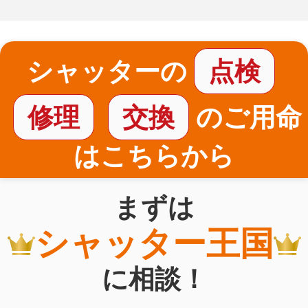
シャッターの
点検
修理
交換
のご用命
はこちらから
まずは
シャッター王国
に相談！