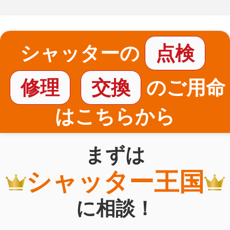
シャッターの
点検
修理
交換
のご用命
はこちらから
まずは
シャッター王国
に相談！