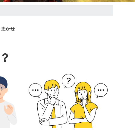
おまかせ
？