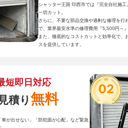
シャッター王国 印西市では『完全自社施
一切カット。
さらに、不要な部品交換や過剰な修理を行
で、業界最安水準の修理費用『5,500円～
また、徹底的なコストカットと効率化で、
スを提供しています。
最短即日対応
02
無料
見積り
「車が出せない」「防犯面が心配」など緊急
す。