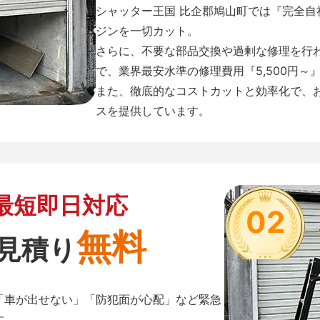
シャッター王国 比企郡鳩山町では『完全
ジンを一切カット。
さらに、不要な部品交換や過剰な修理を行
で、業界最安水準の修理費用『5,500円～
また、徹底的なコストカットと効率化で、
スを提供しています。
最短即日対応
02
無料
見積り
「車が出せない」「防犯面が心配」など緊急
す。