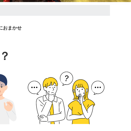
におまかせ
？