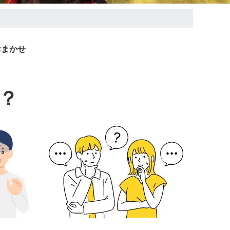
おまかせ
？