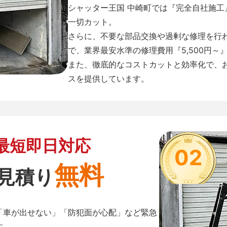
シャッター王国 中崎町では『完全自社施
一切カット。
さらに、不要な部品交換や過剰な修理を行
で、業界最安水準の修理費用『5,500円～
また、徹底的なコストカットと効率化で、
スを提供しています。
最短即日対応
02
無料
見積り
「車が出せない」「防犯面が心配」など緊急
す。