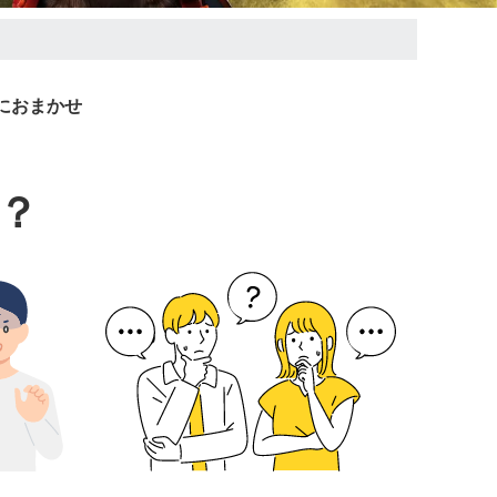
におまかせ
？