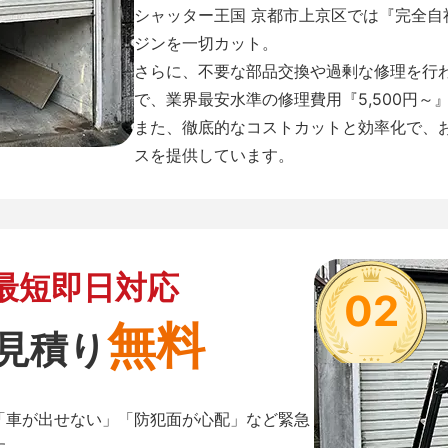
シャッター王国 京都市上京区では『完全
ジンを一切カット。
さらに、不要な部品交換や過剰な修理を行
で、業界最安水準の修理費用『5,500円～
また、徹底的なコストカットと効率化で、
スを提供しています。
最短即日対応
02
無料
見積り
「車が出せない」「防犯面が心配」など緊急
す。