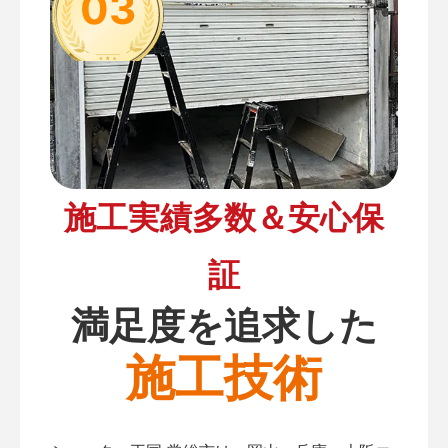
03
施工実績多数＆安心保
証
満足度を追求した
施工技術