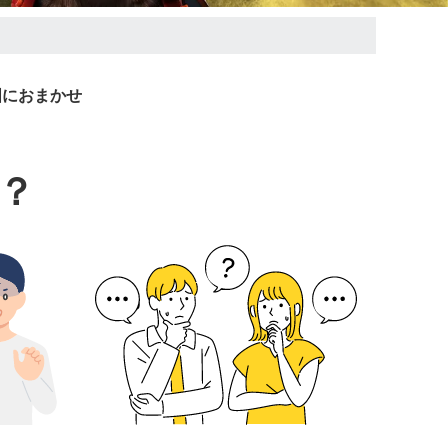
国におまかせ
？