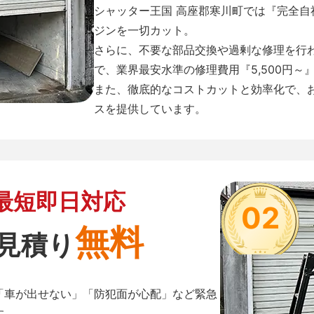
シャッター王国 高座郡寒川町では『完全
ジンを一切カット。
さらに、不要な部品交換や過剰な修理を行
で、業界最安水準の修理費用『5,500円～
また、徹底的なコストカットと効率化で、
スを提供しています。
最短即日対応
02
無料
見積り
「車が出せない」「防犯面が心配」など緊急
す。