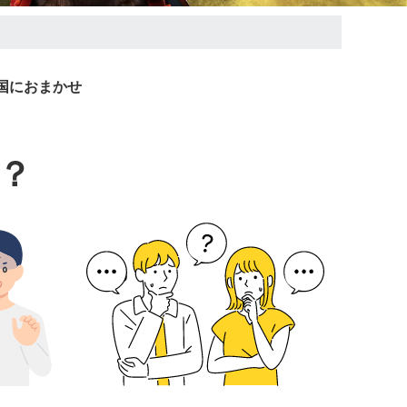
国におまかせ
？