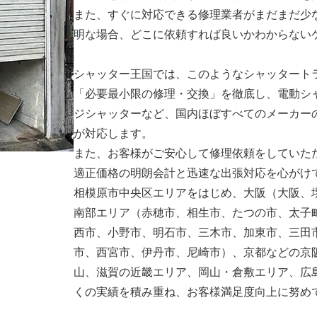
また、すぐに対応できる修理業者がまだまだ少
明な場合、どこに依頼すれば良いかわからない
シャッター王国では、このようなシャッタート
「必要最小限の修理・交換」を徹底し、電動シ
ジシャッターなど、国内ほぼすべてのメーカー
が対応します。
また、お客様がご安心して修理依頼をしていた
適正価格の明朗会計と迅速な出張対応を心がけ
相模原市中央区エリアをはじめ、大阪（大阪、
南部エリア（赤穂市、相生市、たつの市、太子
西市、小野市、明石市、三木市、加東市、三田
市、西宮市、伊丹市、尼崎市）、京都などの京
山、滋賀の近畿エリア、岡山・倉敷エリア、広
くの実績を積み重ね、お客様満足度向上に努め