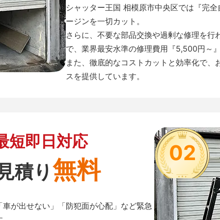
シャッター王国 相模原市中央区では『完
ージンを一切カット。
さらに、不要な部品交換や過剰な修理を行
で、業界最安水準の修理費用『5,500円～
また、徹底的なコストカットと効率化で、
スを提供しています。
最短即日対応
02
無料
見積り
「車が出せない」「防犯面が心配」など緊急
す。