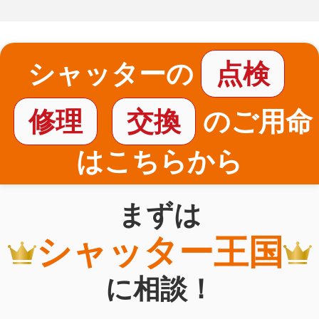
シャッターの
点検
修理
交換
のご用命
はこちらから
まずは
シャッター王国
に相談！