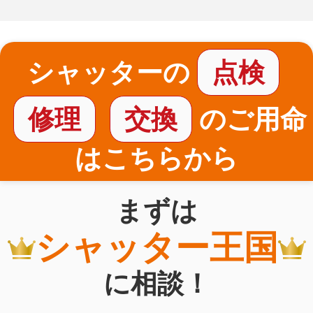
シャッターの
点検
修理
交換
のご用命
はこちらから
まずは
シャッター王国
に相談！