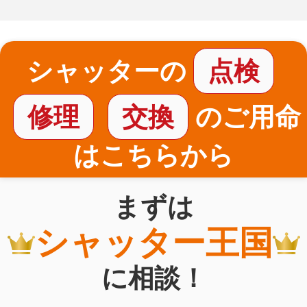
シャッターの
点検
修理
交換
のご用命
はこちらから
まずは
シャッター王国
に相談！