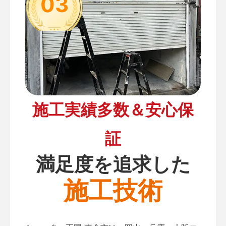
03
施工実績多数＆安心保
証
満足度を追求した
施工技術