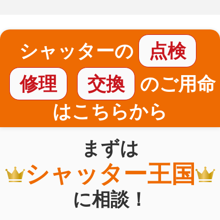
シャッターの
点検
修理
交換
のご用命
はこちらから
まずは
シャッター王国
に相談！