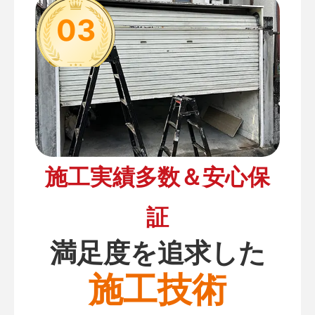
03
施工実績多数＆安心保
証
満足度を追求した
施工技術