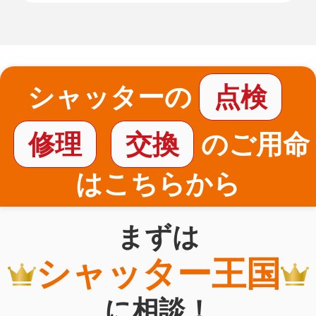
シャッターの
点検
修理
交換
のご用命
はこちらから
まずは
シャッター王国
に相談！