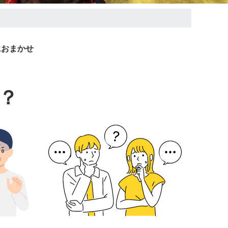
におまかせ
？