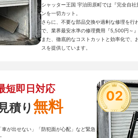
シャッター王国 宇治田原町では『完全自
ンを一切カット。
さらに、不要な部品交換や過剰な修理を行
で、業界最安水準の修理費用『5,500円～
また、徹底的なコストカットと効率化で、
スを提供しています。
最短即日対応
02
無料
見積り
「車が出せない」「防犯面が心配」など緊急
す。