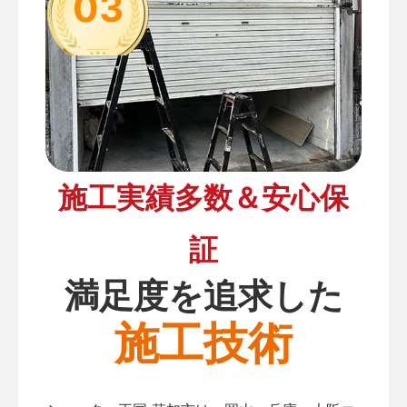
03
施工実績多数＆安心保
証
満足度を追求した
施工技術