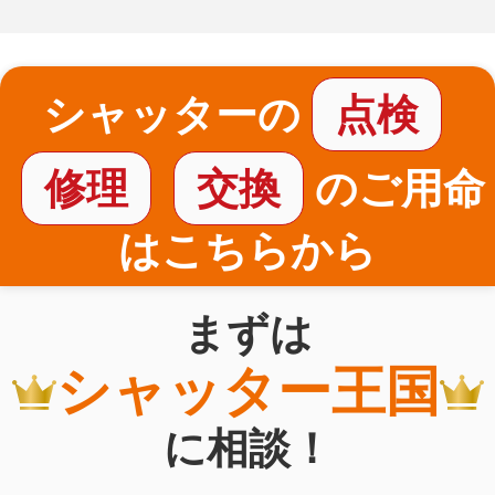
シャッターの
点検
修理
交換
のご用命
はこちらから
まずは
シャッター王国
に相談！