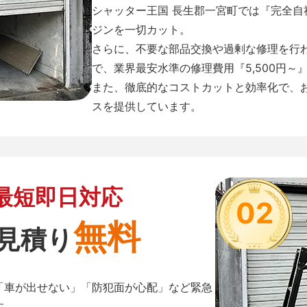
シャッター王国 長生郡一宮町では『完全
ジンを一切カット。
さらに、不要な部品交換や過剰な修理を行
で、業界最安水準の修理費用『5,500円～
また、徹底的なコストカットと効率化で、
スを提供しています。
最短即日対応
02
無料
見積り
「車が出せない」「防犯面が心配」など緊急
す。