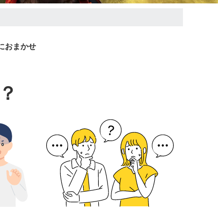
におまかせ
？