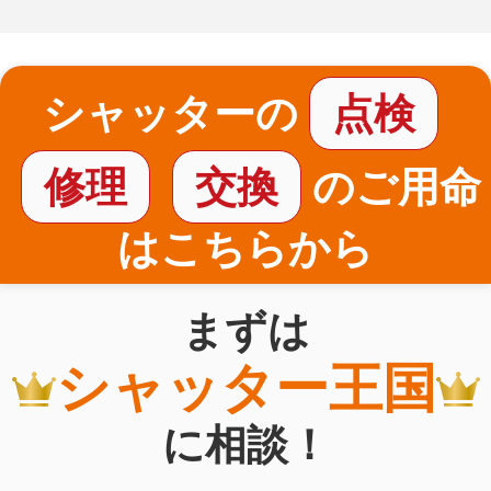
シャッターの
点検
修理
交換
のご用命
はこちらから
まずは
シャッター王国
に相談！