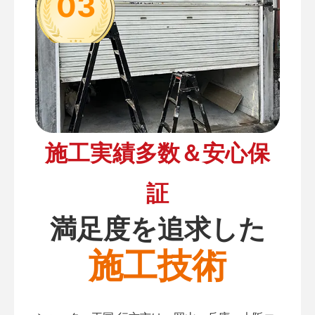
03
施工実績多数＆安心保
証
満足度を追求した
施工技術