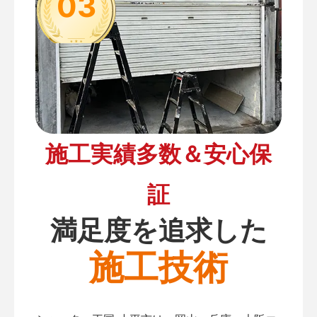
03
施工実績多数＆安心保
証
満足度を追求した
施工技術