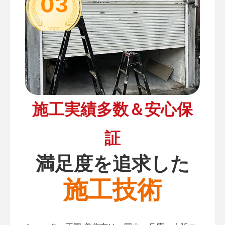
03
施工実績多数＆安心保
証
満足度を追求した
施工技術