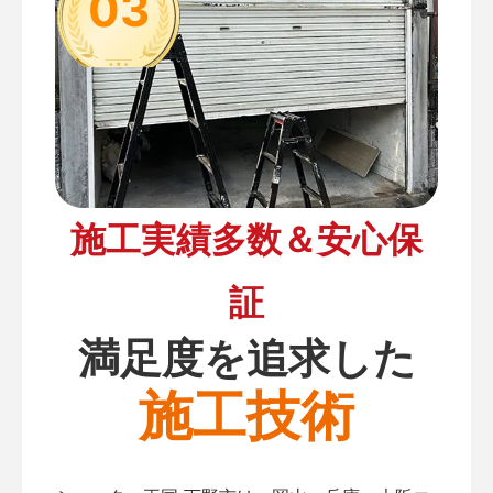
03
施工実績多数＆安心保
証
満足度を追求した
施工技術