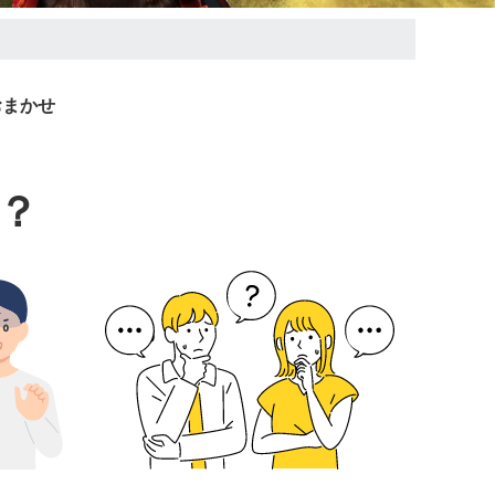
おまかせ
？