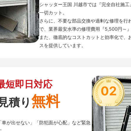
シャッター王国 川越市では『完全自社施
一切カット。
さらに、不要な部品交換や過剰な修理を行
で、業界最安水準の修理費用『5,500円～
また、徹底的なコストカットと効率化で、
スを提供しています。
最短即日対応
02
無料
見積り
「車が出せない」「防犯面が心配」など緊急
す。