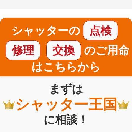
シャッターの
点検
修理
交換
のご用命
はこちらから
まずは
シャッター王国
に相談！