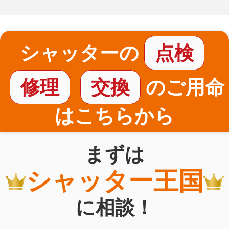
シャッターの
点検
修理
交換
のご用命
はこちらから
まずは
シャッター王国
に相談！