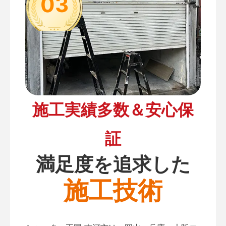
03
施工実績多数＆安心保
証
満足度を追求した
施工技術