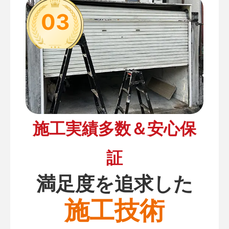
03
施工実績多数＆安心保
証
満足度を追求した
施工技術