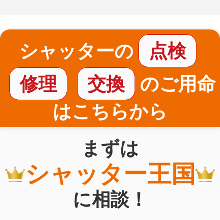
シャッターの
点検
修理
交換
のご用命
はこちらから
まずは
シャッター王国
に相談！