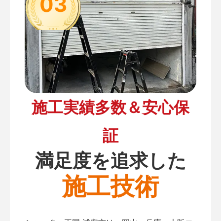
03
施工実績多数＆安心保
証
満足度を追求した
施工技術