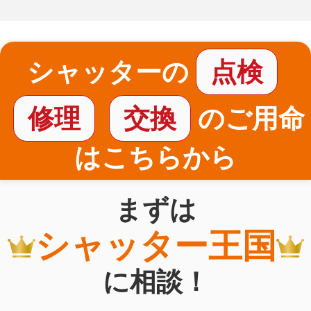
シャッターの
点検
修理
交換
のご用命
はこちらから
まずは
シャッター王国
に相談！