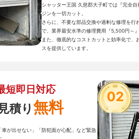
シャッター王国 久慈郡大子町では『完全
ジンを一切カット。
さらに、不要な部品交換や過剰な修理を行
で、業界最安水準の修理費用『5,500円～
また、徹底的なコストカットと効率化で、
スを提供しています。
最短即日対応
02
無料
見積り
「車が出せない」「防犯面が心配」など緊急
す。