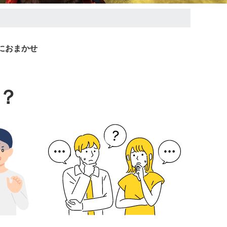
におまかせ
？