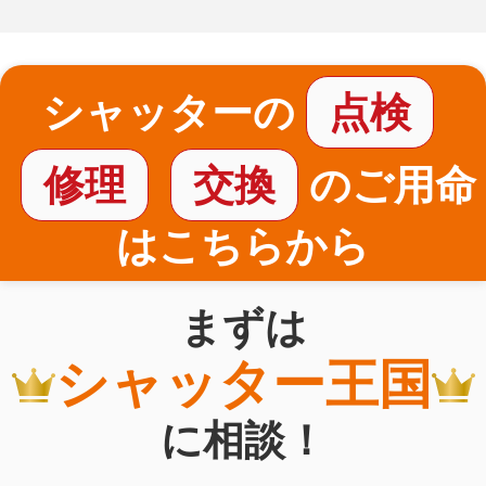
シャッターの
点検
修理
交換
のご用命
はこちらから
まずは
シャッター王国
に相談！