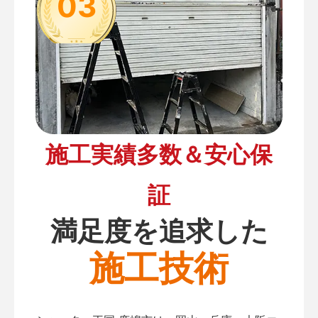
03
施工実績多数＆安心保
証
満足度を追求した
施工技術