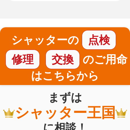
シャッターの
点検
修理
交換
のご用命
はこちらから
まずは
シャッター王国
に相談！