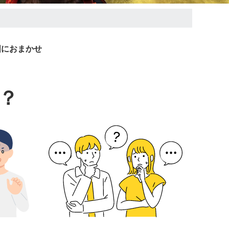
国におまかせ
？