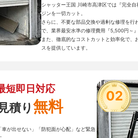
シャッター王国 川崎市高津区では『完全
ジンを一切カット。
さらに、不要な部品交換や過剰な修理を行
で、業界最安水準の修理費用『5,500円～
また、徹底的なコストカットと効率化で、
スを提供しています。
最短即日対応
02
無料
見積り
「車が出せない」「防犯面が心配」など緊急
す。