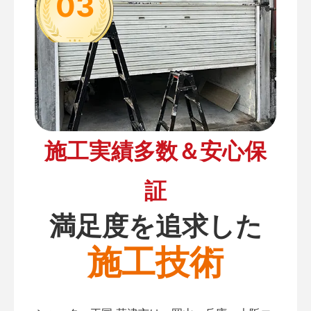
03
施工実績多数＆安心保
証
満足度を追求した
施工技術