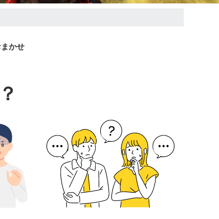
おまかせ
？