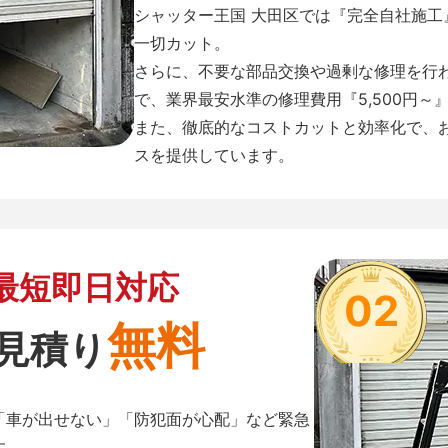
シャッター王国 大田区では『完全自社施
一切カット。
さらに、不要な部品交換や過剰な修理を行
で、業界最安水準の修理費用『5,500円～
また、徹底的なコストカットと効率化で、
スを提供しています。
最短即日対応
02
無料
見積り
「車が出せない」「防犯面が心配」など緊急
す。