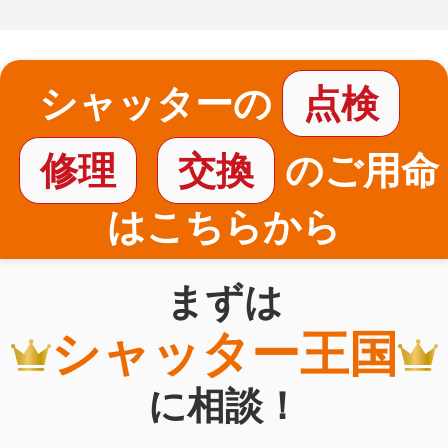
シャッターの
点検
修理
交換
のご用命
はこちらから
まずは
シャッター王国
に相談！