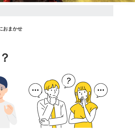
におまかせ
？