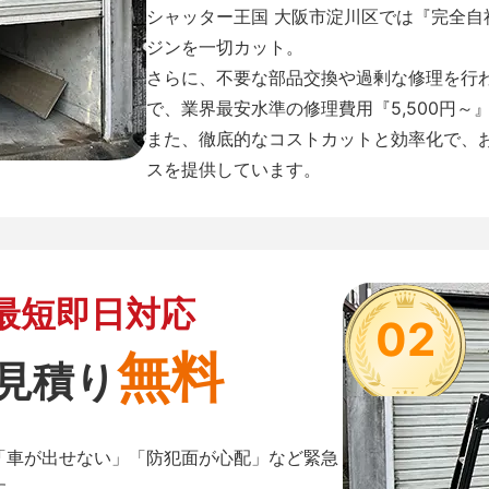
シャッター王国 大阪市淀川区では『完全
ジンを一切カット。
さらに、不要な部品交換や過剰な修理を行
で、業界最安水準の修理費用『5,500円～
また、徹底的なコストカットと効率化で、
スを提供しています。
最短即日対応
02
無料
見積り
「車が出せない」「防犯面が心配」など緊急
す。