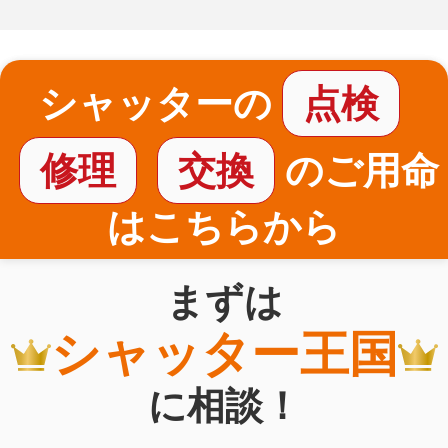
シャッターの
点検
修理
交換
のご用命
はこちらから
まずは
シャッター王国
に相談！