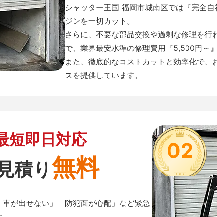
シャッター王国 福岡市城南区では『完全
ジンを一切カット。
さらに、不要な部品交換や過剰な修理を行
で、業界最安水準の修理費用『5,500円～
また、徹底的なコストカットと効率化で、
スを提供しています。
最短即日対応
02
無料
見積り
「車が出せない」「防犯面が心配」など緊急
す。