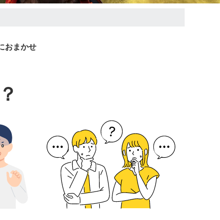
におまかせ
？